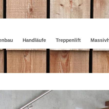
enbau
Handläufe
Treppenlift
Massivh