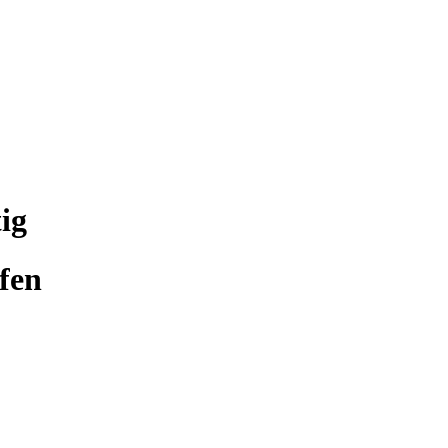
ig
fen