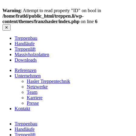
Warning
: Attempt to read property "ID" on bool in
/home/fratld/public_html/treppen.li/wp-
content/themes/franzhasler/index.php
on line
6
✕
Treppenbau
Handläufe
Treppenlift
Massivholzplatten
Downloads
Referenzen
Unternehmen
Hasler Treppentechnik
Netzwerke
Team
Karriere
Presse
Kontakt
Treppenbau
Handläufe
Treppenlift